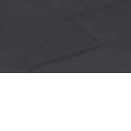
Salles de bains" >
Immersion
chromatique