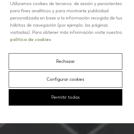
Utilizamos cookies de terceros, de sesión y persistentes
para fines analíticos y para mostrarte publicidad
INSPIRATION ET TENDANCES EN CARRELAGE POUR SALLES DE
personalizada en base a la información recogida de tus
BAINS
hábitos de navegación (por ejemplo, las páginas
Salles de
visitadas). Para obtener más información visite nuestra
política de cookies
bains
Rechazar
Configurar cookies
Permitir todas