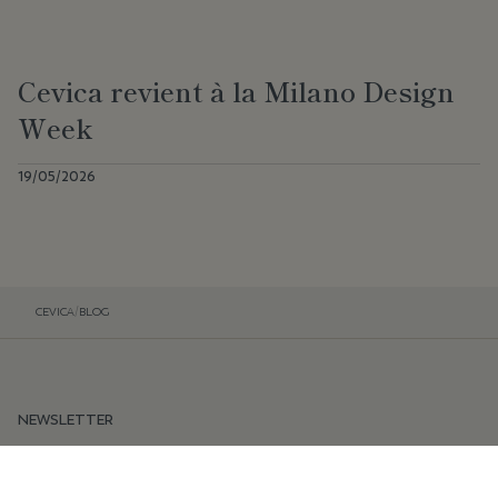
Cevica revient à la Milano Design
Week
19/05/2026
CEVICA
/
BLOG
NEWSLETTER
Restez informé des dernières