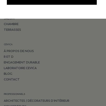
INSPIRATION
SALLE DE BAIN
CUISINE
SALON
CHAMBRE
TERRASSES
CEVICA
À PROPOS DE NOUS
R ET D
ENGAGEMENT DURABLE
LABORATOIRE CEVICA
BLOG
CONTACT
PROFESSIONNELS
ARCHITECTES / DÉCORATEURS D’INTÉRIEUR