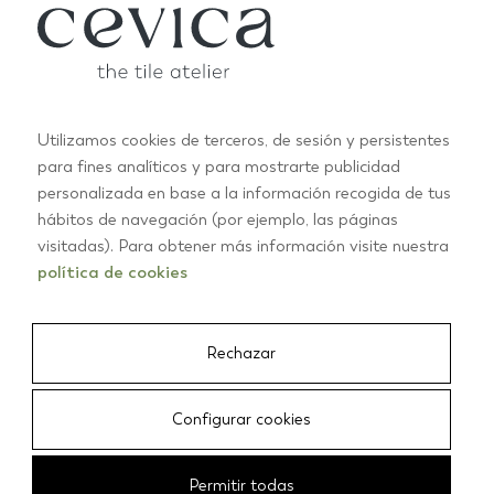
nouveautés de Cevica
S'ABONNER
Utilizamos cookies de terceros, de sesión y persistentes
para fines analíticos y para mostrarte publicidad
personalizada en base a la información recogida de tus
hábitos de navegación (por ejemplo, las páginas
PRODUITS
visitadas). Para obtener más información visite nuestra
RECTANGULAIRES
política de cookies
CARRÉS
CROIX
ÉCAILLES
Rechazar
ÉTOILES
HEXAGONALES
Configurar cookies
TOUS LES PRODUITS
Permitir todas