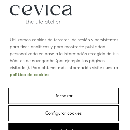
Laufenden über die neuesten
Neuigkeiten von Cevica
ABONNIEREN
Utilizamos cookies de terceros, de sesión y persistentes
para fines analíticos y para mostrarte publicidad
personalizada en base a la información recogida de tus
hábitos de navegación (por ejemplo, las páginas
visitadas). Para obtener más información visite nuestra
PRODUKTE
política de cookies
RECHTECKIG
QUADRATE
KREUZ
Rechazar
SCHUPPEN
STERNE
Configurar cookies
HEXAGONAL
ALLE PRODUKTE