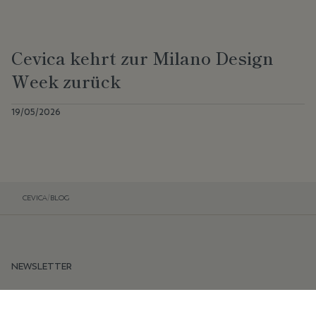
Cevica kehrt zur Milano Design
Week zurück
19/05/2026
CEVICA
/
BLOG
NEWSLETTER
Bleiben Sie auf dem