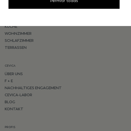
Permitir todas
INSPIRATION
BADEZIMMER
KÜCHE
WOHNZIMMER
SCHLAFZIMMER
TERRASSEN
CEVICA
ÜBER UNS
F + E
NACHHALTIGES ENGAGEMENT
CEVICA-LABOR
BLOG
KONTAKT
PROFIS