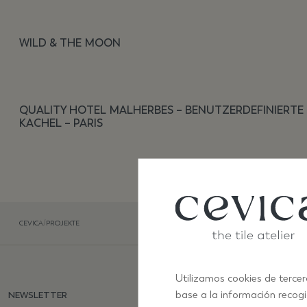
WILD & THE MOON
QUALITY HOTEL MALHERBES – BENUTZERDEFINIERTE
KACHEL – PARIS
CEVICA
/
PROJEKTE
Utilizamos cookies de tercer
base a la información recog
NEWSLETTER