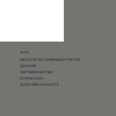
BADEZIMMER
KÜCHE
WOHNZIMMER
SCHLAFZIMMER
TERRASSEN
PROFIS
ARCHITEKTEN / INNENARCHITEKTEN
DESIGNER
VERTRIEBSPARTNER
DOWNLOADS
ALLES ÜBER FACHLEUTE