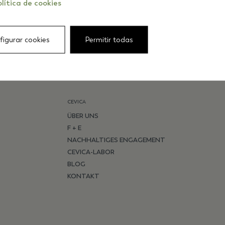
lítica de cookies
RECHTECKIG
QUADRATE
KREUZ
figurar cookies
Permitir todas
SCHUPPEN
STERNE
HEXAGONAL
ALLE PRODUKTE
CEVICA
ÜBER UNS
F + E
NACHHALTIGES ENGAGEMENT
CEVICA-LABOR
BLOG
KONTAKT