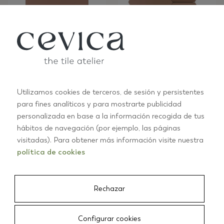
HARMONY 20X20
COTTO
LB73
KARMA 14X16 COTTO
MATTE
LB42
Utilizamos cookies de terceros, de sesión y persistentes
para fines analíticos y para mostrarte publicidad
personalizada en base a la información recogida de tus
hábitos de navegación (por ejemplo, las páginas
visitadas). Para obtener más información visite nuestra
política de cookies
MALLA DUBLIN
CARAMEL
KROMATIC 31X31
LB55
Rechazar
COTTO
LB68
Configurar cookies