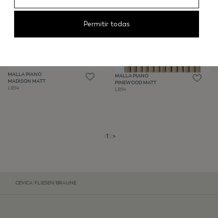
Permitir todas
MALLA PIANO
MALLA PIANO
MADISON MATT
PINEWOOD MATT
LB54
LB54
<
1
2
>
CEVICA
/
FLIESEN
/
BRAUNE