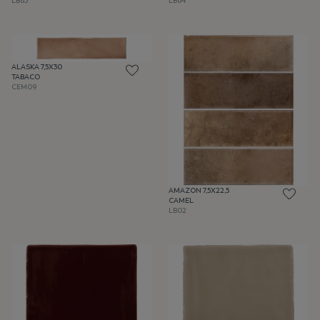
LB64
LB63
ALASKA 7,5X30
TABACO
CEM09
AMAZON 7,5X22,5
CAMEL
LB02