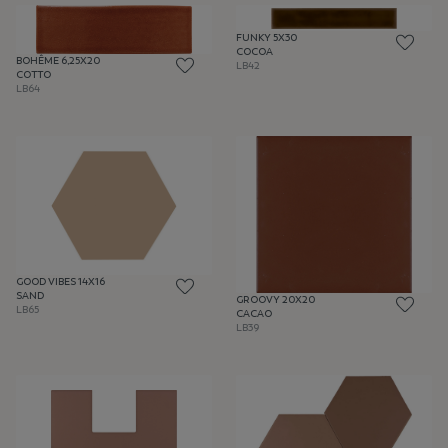
FUNKY 5X30
COCOA
BOHÊME 6,25X20
LB42
COTTO
LB64
GOOD VIBES 14X16
SAND
GROOVY 20X20
LB65
CACAO
LB39