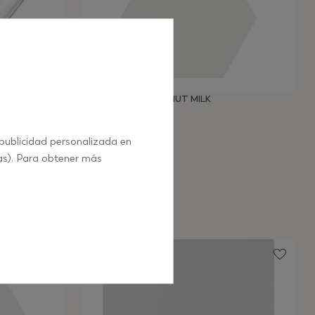
BOOM 14X16 COCONUT MILK
LB42
 publicidad personalizada en
as). Para obtener más