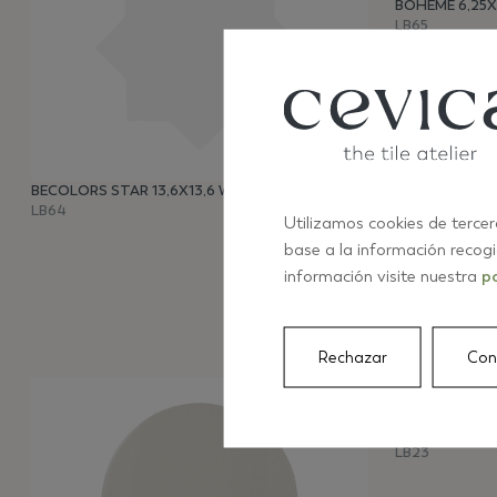
BOHÊME 6,25
LB65
BECOLORS STAR 13,6X13,6 WHITE
LB64
Utilizamos cookies de tercer
base a la información recog
información visite nuestra
po
Rechazar
Con
FUNKY 5X30 E
LB23