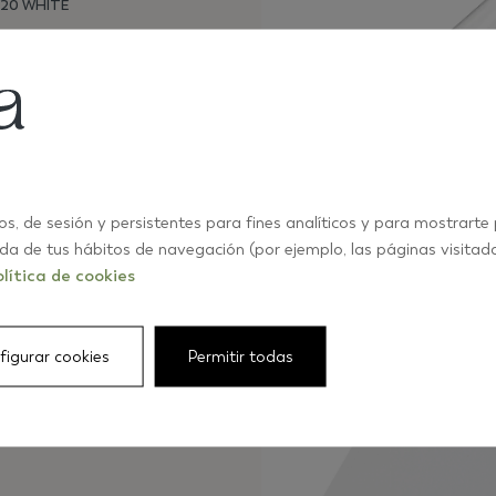
X20 WHITE
os, de sesión y persistentes para fines analíticos y para mostrarte
ida de tus hábitos de navegación (por ejemplo, las páginas visitad
lítica de cookies
BOMBATO 2X20
VER TODOS LOS COLORES
figurar cookies
Permitir todas
CRU