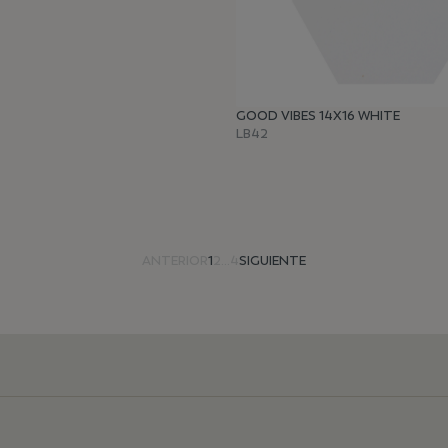
GOOD VIBES 14X16 WHITE
LB42
ANTERIOR
1
2
...
4
SIGUIENTE