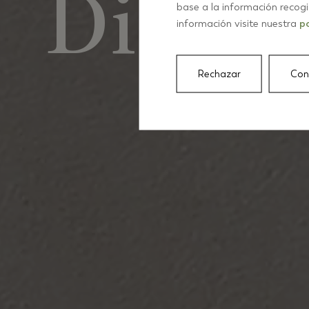
Die Fl
base a la información recog
información visite nuestra
po
Rechazar
Con