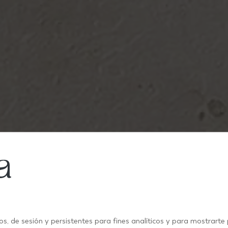
ÜBER UNS
os, de sesión y persistentes para fines analíticos y para mostrarte