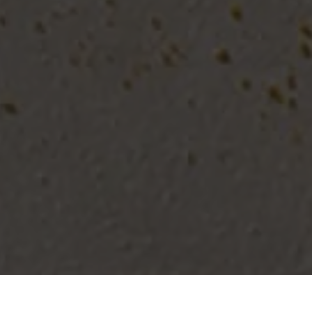
The tile atelier" >