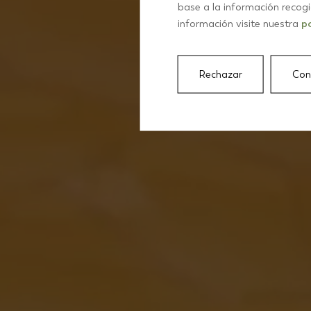
base a la información recog
información visite nuestra
po
Rechazar
Con