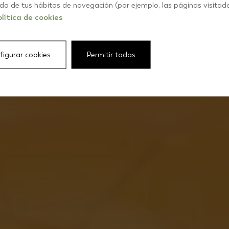
R+D
ida de tus hábitos de navegación (por ejemplo, las páginas visitad
lítica de cookies
figurar cookies
Permitir todas