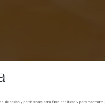
RESEARCH AND DEVELOPMENT
os, de sesión y persistentes para fines analíticos y para mostrarte