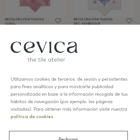
BECOLORS STAR 13,6X13,6
BECOLORS STAR 13,6X13,6
CORAL
DEC. ARABESQUE
LB68
LB68
Utilizamos cookies de terceros, de sesión y persistentes
para fines analíticos y para mostrarte publicidad
personalizada en base a la información recogida de tus
BECOLORS STAR 13,6X13,6
BECOLORS STAR 13,6X13,6
DEC. STENCIL CORAL
ELECTRIC BLUE
hábitos de navegación (por ejemplo, las páginas
LB68
LB68
visitadas). Para obtener más información visite nuestra
política de cookies
Rechazar