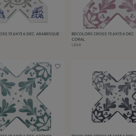
SS 13,6X13,6 DEC. ARABESQUE
BECOLORS CROSS 13,6X13,6 DEC.
CORAL
LB68