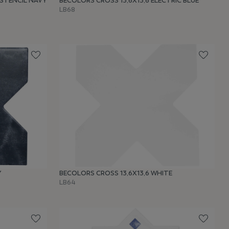
 STENCIL NAVY
BECOLORS CROSS 13,6X13,6 ELECTRIC BLUE
LB68
Y
BECOLORS CROSS 13,6X13,6 WHITE
LB64