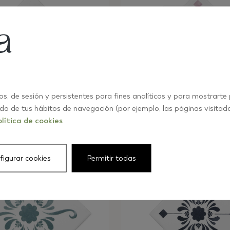
os, de sesión y persistentes para fines analíticos y para mostrarte
ida de tus hábitos de navegación (por ejemplo, las páginas visitad
R 13,6X13,6 DEC. ARABESQUE
BECOLORS STAR 13,6X13,6 DEC. 
LB68
lítica de cookies
figurar cookies
Permitir todas