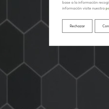
base a la información recog
información visite nuestra
po
Rechazar
Con