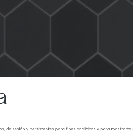
INSPIRACIÓN Y TENDENCIAS EN AZULEJOS PARA BAÑOS
os, de sesión y persistentes para fines analíticos y para mostrarte