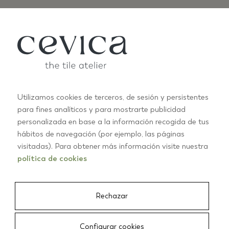
Utilizamos cookies de terceros, de sesión y persistentes
para fines analíticos y para mostrarte publicidad
ANTIC SPECIAL
B
personalizada en base a la información recogida de tus
+2
hábitos de navegación (por ejemplo, las páginas
visitadas). Para obtener más información visite nuestra
política de cookies
01/03
Rechazar
CEVICA
/
AZULEJOS
/
ANTIC PASTELS 7,5X15 MENTA
Configurar cookies