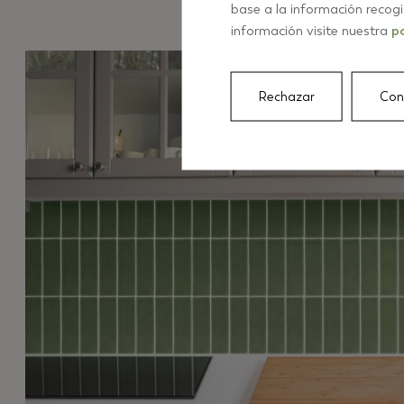
base a la información recog
información visite nuestra
po
Rechazar
Con