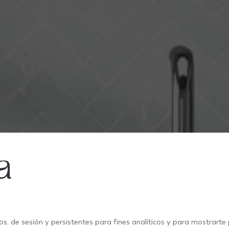
INSPIRACIÓN Y TENDENCIAS EN AZULEJOS PARA COCINA
os, de sesión y persistentes para fines analíticos y para mostrarte