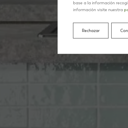
base a la información recog
información visite nuestra
po
Rechazar
Con