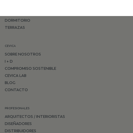
COCINA
SALÓN
DORMITORIO
TERRAZAS
CEVICA
SOBRE NOSOTROS
I + D
COMPROMISO SOSTENIBLE
CEVICA LAB
BLOG
CONTACTO
PROFESIONALES
ARQUITECTOS / INTERIORISTAS
DISEÑADORES
DISTRIBUIDORES