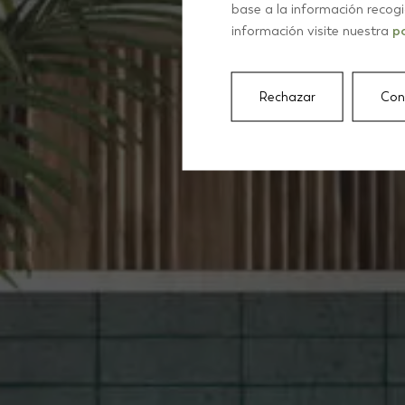
K
base a la información recog
información visite nuestra
po
Rechazar
Con