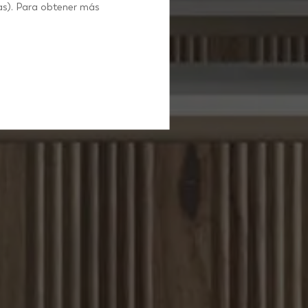
IC
as). Para obtener más