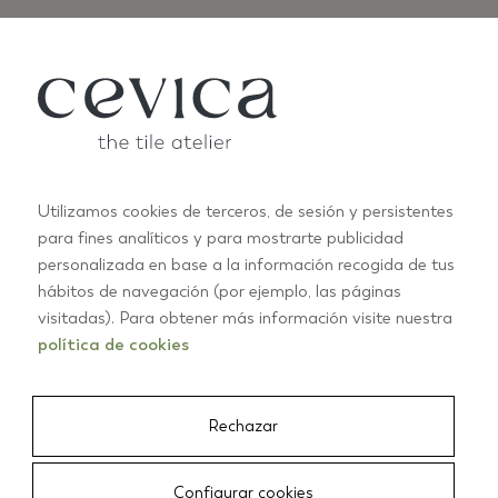
Utilizamos cookies de terceros, de sesión y persistentes
para fines analíticos y para mostrarte publicidad
ANTIC SPECIAL
B
personalizada en base a la información recogida de tus
+2
hábitos de navegación (por ejemplo, las páginas
visitadas). Para obtener más información visite nuestra
política de cookies
01/03
Rechazar
CEVICA
/
AZULEJOS
/
ANTIC PASTELS 7,5X15 MOKA
Configurar cookies