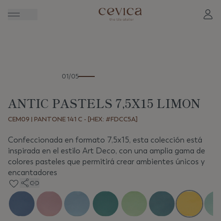
Anterior
Sigui
01/05
ANTIC PASTELS 7,5X15 LIMON
CEM09 | PANTONE 141 C - [HEX: #FDCC5A]
Confeccionada en formato 7,5x15, esta colección está
inspirada en el estilo Art Deco, con una amplia gama de
colores pasteles que permitirá crear ambientes únicos y
encantadores