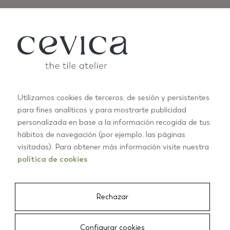
Utilizamos cookies de terceros, de sesión y persistentes
para fines analíticos y para mostrarte publicidad
ANTIC SPECIAL
B
personalizada en base a la información recogida de tus
+2
hábitos de navegación (por ejemplo, las páginas
visitadas). Para obtener más información visite nuestra
política de cookies
01/03
Rechazar
CEVICA
/
AZULEJOS
/
ANTIC PASTELS 7,5X15 LIMON
Configurar cookies