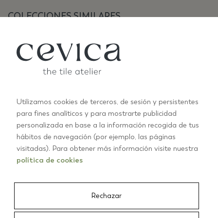
COLECCIONES SIMILARES
Utilizamos cookies de terceros, de sesión y persistentes
para fines analíticos y para mostrarte publicidad
personalizada en base a la información recogida de tus
ANTIC PASTELS
A
hábitos de navegación (por ejemplo, las páginas
+10
visitadas). Para obtener más información visite nuestra
política de cookies
01/03
Rechazar