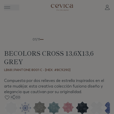
Anterior
Sigui
01/11
BECOLORS CROSS 13,6X13,6
GREY
LB68 | PANTONE 8001 C - [HEX: #8C9290]
Compuesta por dos relieves de estrella inspirados en el
arte mudéjar, esta creativa colección fusiona diseño y
elegancia que cautivan por su originalidad.