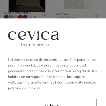
ANGULO 7,5X7,5 METRO
ANTIC MIX
+18
CRAQUELÉ 13X13
CEM14
VER TODOS LOS COLORES
Utilizamos cookies de terceros, de sesión y persistentes
para fines analíticos y para mostrarte publicidad
personalizada en base a la información recogida de tus
ANTIC 13X13 ANTRACITA
ANTIC 13X13 AQUA
OSCURO
MATE
hábitos de navegación (por ejemplo, las páginas
CEM09
CEM09
visitadas). Para obtener más información visite nuestra
política de cookies
Rechazar