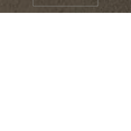
Artisanat de carreaux" >
DÉCOREZ VOTRE ESPACE
Cuisine
Salle de bain
02/05
U
n
d
e
s
i
g
n
a
v
e
c
i
d
e
n
t
i
t
é
.