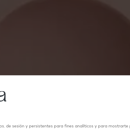
INSPIRATION ET TENDANCES EN CARRELAGE CHALEUREUX
os, de sesión y persistentes para fines analíticos y para mostrarte