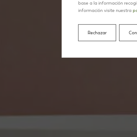
base a la información recog
información visite nuestra
po
Rechazar
Con