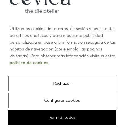
CEM14
Utilizamos cookies de terceros, de sesión y persistentes
para fines analíticos y para mostrarte publicidad
personalizada en base a la información recogida de tus
hábitos de navegación (por ejemplo, las páginas
QUARTER ROUND 1,5X30
visitadas). Para obtener más información visite nuestra
VER TODOS LOS COLORES
PROVENZA CRAQUELÉ
política de cookies
13X13 ROJO ANTIGUO
CEM18
Rechazar
TILE CRAFTS 15X15
Configurar cookies
UMBER
CEM12
Permitir todas