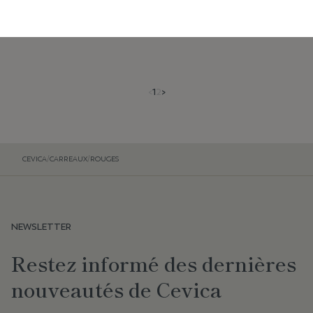
TERRE 5X15
BURGUNDY
LB66
<
1
2
>
CEVICA
/
CARREAUX
/
ROUGES
NEWSLETTER
Restez informé des dernières
nouveautés de Cevica