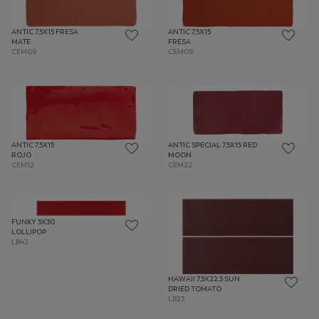
ANTIC 7,5X15 FRESA
ANTIC 7,5X15
MATE
FRESA
CEM09
CEM09
ANTIC SPECIAL 7,5X15 RED
ANTIC 7,5X15
MOON
ROJO
CEM22
CEM12
FUNKY 5X30
LOLLIPOP
LB42
HAWAII 7,5X22,5 SUN
DRIED TOMATO
LB23