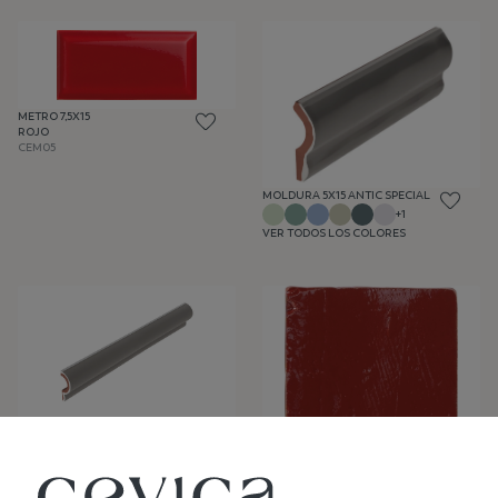
METRO 7,5X15
ROJO
CEM05
MOLDURA 5X15 ANTIC SPECIAL
+1
VER TODOS LOS COLORES
MOLDURA 5X30
VER TODOS LOS COLORES
PROVENZA CRAQUELÉ
10X10 ROJO ANTIGUO