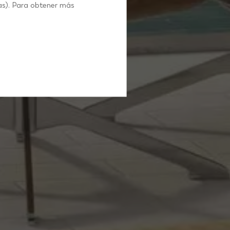
es
as). Para obtener más