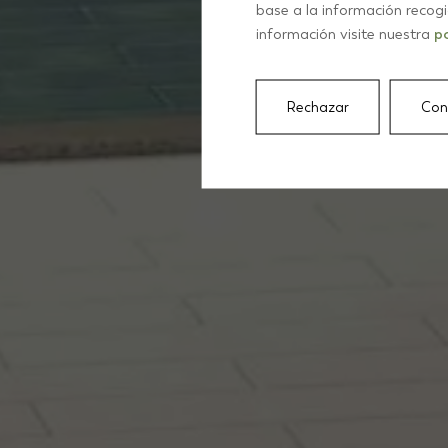
T
base a la información recog
información visite nuestra
po
Rechazar
Con