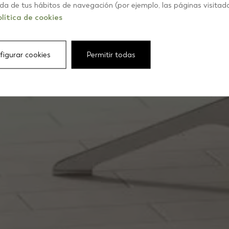
errass
ida de tus hábitos de navegación (por ejemplo, las páginas visitad
lítica de cookies
figurar cookies
Permitir todas