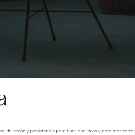
INSPIRATION ET TENDANCES EN CARRELAGE POUR TERRASSES
os, de sesión y persistentes para fines analíticos y para mostrarte