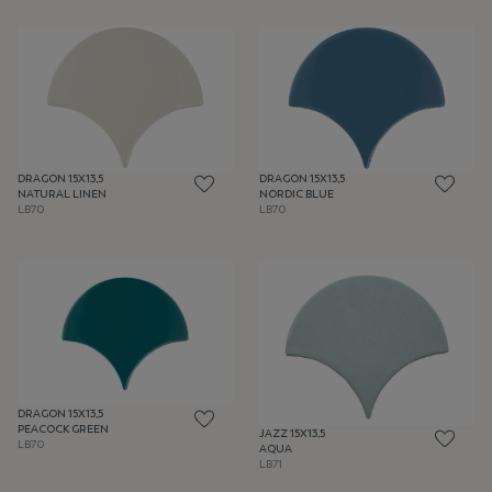
DRAGON 15X13,5
DRAGON 15X13,5
NATURAL LINEN
NORDIC BLUE
LB70
LB70
DRAGON 15X13,5
PEACOCK GREEN
JAZZ 15X13,5
LB70
AQUA
LB71