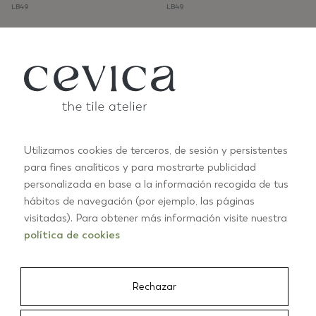
LB49
LB49
Utilizamos cookies de terceros, de sesión y persistentes
JAZZ 15X13,5
JAZZ 15X13,5
DEC.4
DEC.5
para fines analíticos y para mostrarte publicidad
LB49
LB49
personalizada en base a la información recogida de tus
hábitos de navegación (por ejemplo, las páginas
visitadas). Para obtener más información visite nuestra
política de cookies
Rechazar
JAZZ 15X13,5
JAZZ 15X13,5