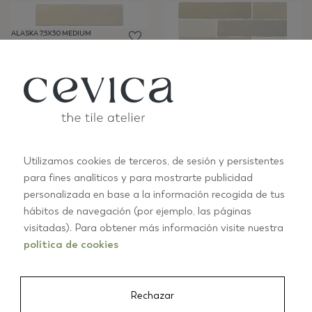
ALASKA 7,5X30 MEDIUM
WHITE (CRAQUELE)
CEM18
ALASKA 7,5X30 MIX
CRAQUELÉ
CEM14
Utilizamos cookies de terceros, de sesión y persistentes
para fines analíticos y para mostrarte publicidad
personalizada en base a la información recogida de tus
ALASKA 7,5X30
ALASKA 7,5X30
hábitos de navegación (por ejemplo, las páginas
MORADO MATE
MORADO
CEM09
CEM09
visitadas). Para obtener más información visite nuestra
política de cookies
<
1
2
3
...
40
>
Rechazar