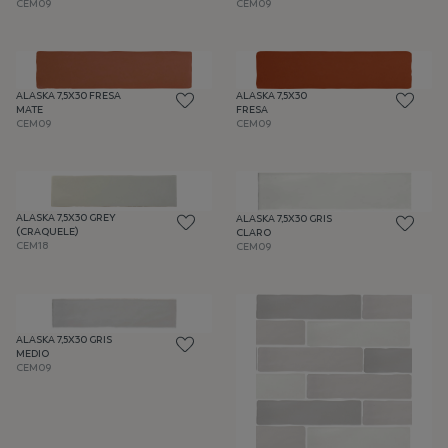
CEM09
CEM09
ALASKA 7,5X30 FRESA
ALASKA 7,5X30
MATE
FRESA
CEM09
CEM09
ALASKA 7,5X30 GREY
ALASKA 7,5X30 GRIS
(CRAQUELE)
CLARO
CEM18
CEM09
ALASKA 7,5X30 GRIS
MEDIO
CEM09