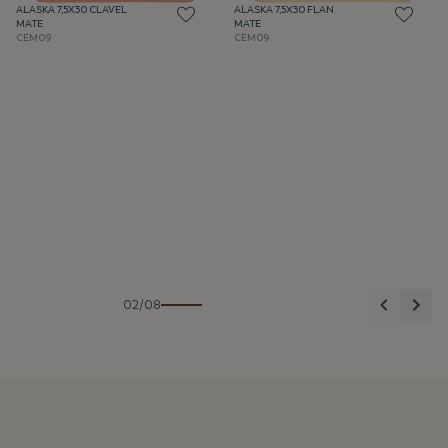
ALASKA 7,5X30 CLAVEL
ALASKA 7,5X30 FLAN
MATE
MATE
CEM09
CEM09
Anterior
Sigu
02/08