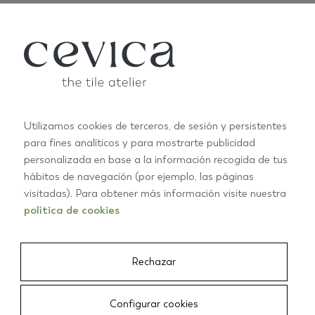
Utilizamos cookies de terceros, de sesión y persistentes
para fines analíticos y para mostrarte publicidad
ANTIC PASTELS
A
personalizada en base a la información recogida de tus
+10
hábitos de navegación (por ejemplo, las páginas
visitadas). Para obtener más información visite nuestra
01/03
política de cookies
Rechazar
CEVICA
/
AZULEJOS
/
ALASKA 7,5X30 BLANCO MATE
Configurar cookies