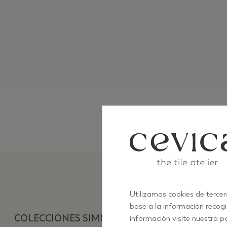
Utilizamos cookies de tercer
base a la información recog
COLECCIONES SIMILARES
información visite nuestra
po