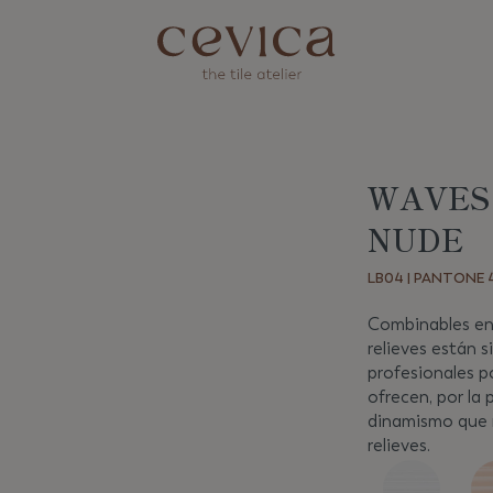
WAVES 
Siguiente
NUDE
LB04 | PANTONE 4
Combinables entr
relieves están s
profesionales p
ofrecen, por la 
dinamismo que r
relieves.