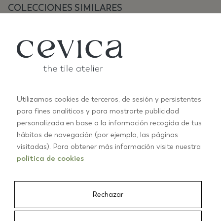
COLECCIONES SIMILARES
Utilizamos cookies de terceros, de sesión y persistentes
para fines analíticos y para mostrarte publicidad
personalizada en base a la información recogida de tus
ANTIC PASTELS
A
hábitos de navegación (por ejemplo, las páginas
+10
visitadas). Para obtener más información visite nuestra
política de cookies
01/03
Rechazar
CEVICA
/
AZULEJOS
/
JAZZ 15X13,5 PALE