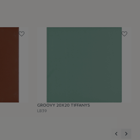
GROOVY 20X20 TIFFANYS
LB39
Anterior
Sigui