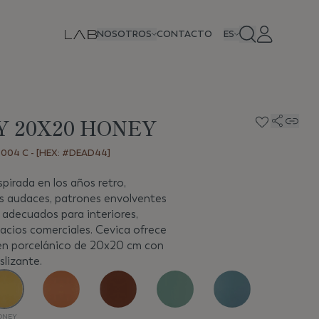
NOSOTROS
CONTACTO
ES
 20X20 HONEY
004 C - [HEX: #DEAD44]
spirada en los años retro,
s audaces, patrones envolventes
 adecuados para interiores,
pacios comerciales. Cevica ofrece
 en porcelánico de 20x20 cm con
lizante.
ONEY