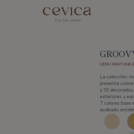
GROOVY
Siguiente
LB39 | PANTONE 6
La colección, in
presenta colore
y 10 decorados,
exteriores y es
7 colores base
acabado antides
H