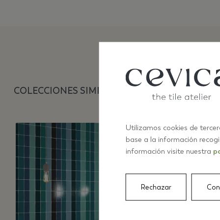
COLECCIONES SIMILARES
Utilizamos cookies de tercer
base a la información recog
información visite nuestra
po
Rechazar
Con