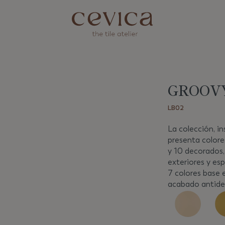
GROOVY
Siguiente
LB02
La colección, in
presenta colore
y 10 decorados,
exteriores y es
7 colores base
acabado antides