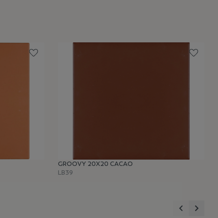
GROOVY 20X20 CACAO
LB39
Anterior
Sigui