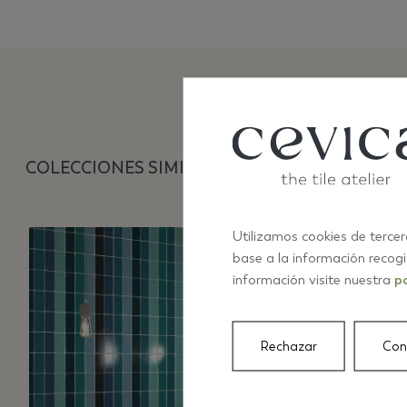
COLECCIONES SIMILARES
Utilizamos cookies de tercer
base a la información recog
información visite nuestra
po
Rechazar
Con