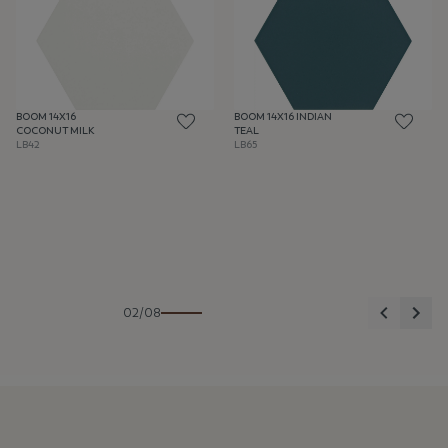
BOOM 14X16
BOOM 14X16 INDIAN
COCONUT MILK
TEAL
LB42
LB65
Anterior
Sigu
02/08