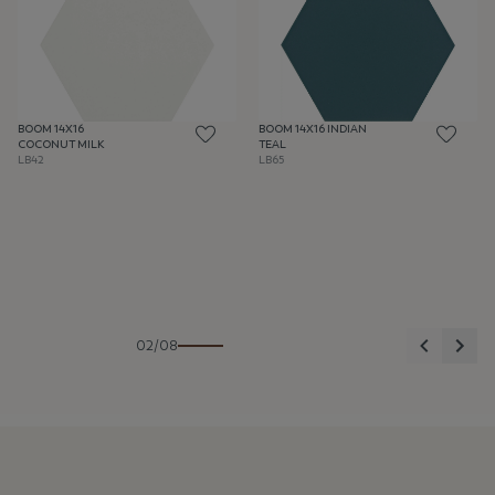
BOOM 14X16
BOOM 14X16 INDIAN
COCONUT MILK
TEAL
LB42
LB65
Anterior
Sigu
02/08