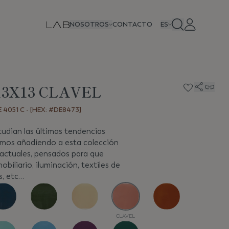
NOSOTROS
CONTACTO
ES
13X13 CLAVEL
4051 C - [HEX: #DE8473]
udian las últimas tendencias
amos añadiendo a esta colección
 actuales, pensados para que
iliario, iluminación, textiles de
s, etc…
CLAVEL