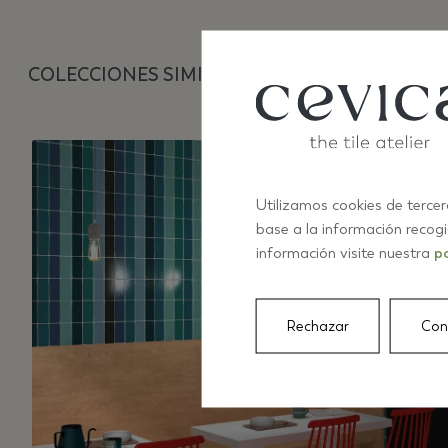
COLECCIONES SIMILARES
Utilizamos cookies de tercer
base a la información recog
información visite nuestra
po
Rechazar
Con