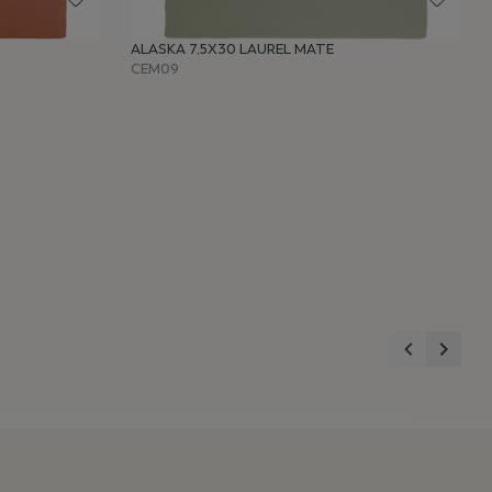
ALASKA 7,5X30 LAUREL MATE
CEM09
Anterior
Sigui