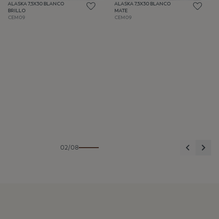
ALASKA 7,5X30 BLANCO
ALASKA 7,5X30 BLANCO
BRILLO
MATE
CEM09
CEM09
Anterior
Sigu
02/08