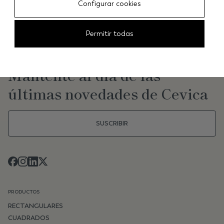
CEVICA
/
AZULEJOS
/
ALASKA 7,5X30 VERDE PROVENZA
Configurar cookies
Permitir todas
NEWSLETTER
Mantente al día de las
últimas novedades de Cevica
SUSCRIBIR
PRODUCTOS
RECTANGULARES
CUADRADOS