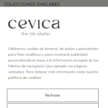
COLECCIONES SIMILARES
Utilizamos cookies de terceros, de sesión y persistentes
para fines analíticos y para mostrarte publicidad
personalizada en base a la información recogida de tus
ANTIC PASTELS
A
hábitos de navegación (por ejemplo, las páginas
+10
visitadas). Para obtener más información visite nuestra
política de cookies
01/03
Rechazar