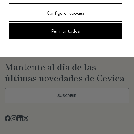
Configurar cookies
CEVICA
/
AZULEJOS
/
TERRE 5X15 YELLOW
Permitir todas
NEWSLETTER
Mantente al día de las
últimas novedades de Cevica
SUSCRIBIR