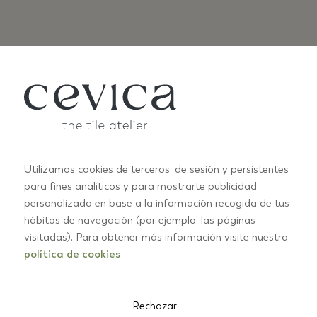
COLECCIONES SIMILARES
Utilizamos cookies de terceros, de sesión y persistentes
para fines analíticos y para mostrarte publicidad
personalizada en base a la información recogida de tus
hábitos de navegación (por ejemplo, las páginas
ANTIC PASTELS
A
visitadas). Para obtener más información visite nuestra
+10
política de cookies
01/03
Rechazar