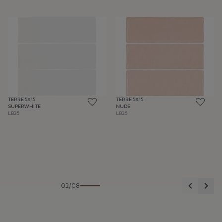
TERRE 5X15
TERRE 5X15
SUPERWHITE
NUDE
LB25
LB25
Anterior
Sigu
02/08