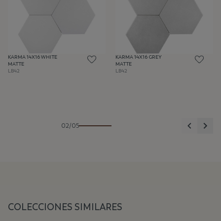
KARMA 14X16 WHITE
KARMA 14X16 GREY
MATTE
MATTE
LB42
LB42
Anterior
Sigu
02/05
COLECCIONES SIMILARES