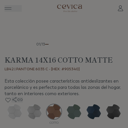
Anterior
Sigui
01/13
KARMA 14X16 COTTO MATTE
LB42 | PANTONE 6035 C - [HEX: #905340]
Esta colección posee características antideslizantes en
porcelánico y es perfecta para todas las zonas del hogar,
tanto en interiores como exteriores.
COTTO