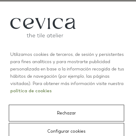
Utilizamos cookies de terceros, de sesión y persistentes
para fines analíticos y para mostrarte publicidad
ANTIC PASTELS
A
personalizada en base a la información recogida de tus
+10
hábitos de navegación (por ejemplo, las páginas
visitadas). Para obtener más información visite nuestra
01/03
política de cookies
Rechazar
CEVICA
/
AZULEJOS
/
KARMA 14X16 COTTO MATTE
Configurar cookies