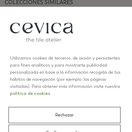
COLECCIONES SIMILARES
Utilizamos cookies de terceros, de sesión y persistentes
para fines analíticos y para mostrarte publicidad
personalizada en base a la información recogida de tus
ANTIC PASTELS
A
hábitos de navegación (por ejemplo, las páginas
+10
visitadas). Para obtener más información visite nuestra
política de cookies
01/03
Rechazar
CEVICA
/
AZULEJOS
/
HABANA 20X20 SIENNA