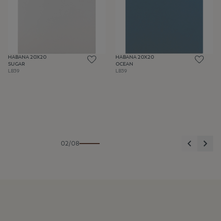
HABANA 20X20
HABANA 20X20
SUGAR
OCEAN
LB39
LB39
Anterior
Sigu
02/08