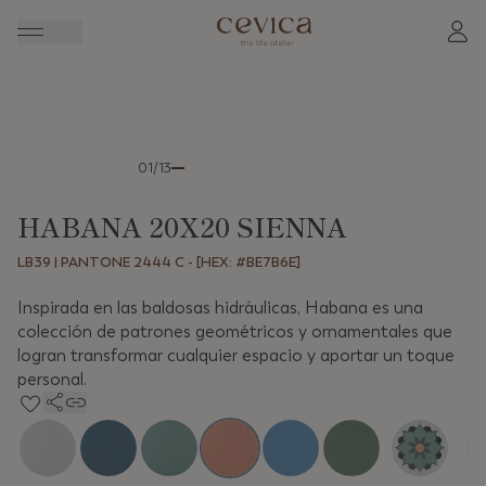
Anterior
Sigui
01/13
HABANA 20X20 SIENNA
LB39 | PANTONE 2444 C - [HEX: #BE7B6E]
Inspirada en las baldosas hidráulicas, Habana es una
colección de patrones geométricos y ornamentales que
logran transformar cualquier espacio y aportar un toque
personal.