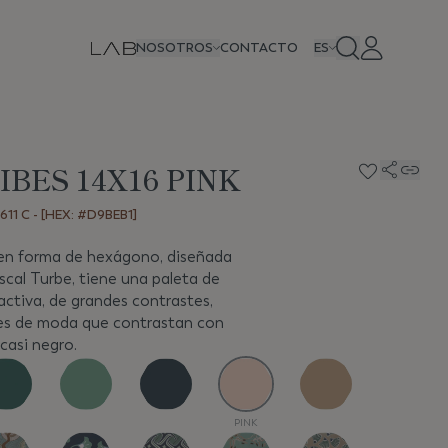
NOSOTROS
CONTACTO
ES
IBES 14X16 PINK
11 C - [HEX: #D9BEB1]
 en forma de hexágono, diseñada
scal Turbe, tiene una paleta de
activa, de grandes contrastes,
es de moda que contrastan con
casi negro.
PINK