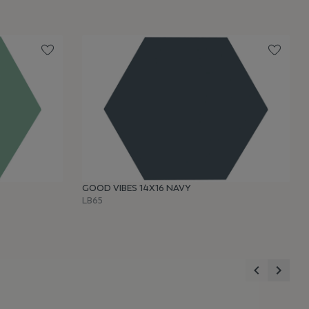
GOOD VIBES 14X16 NAVY
LB65
Anterior
Sigui