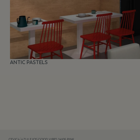
ANTIC PASTELS
CEVICA
/
AZULEJOS
/
GOOD VIBES 14X16 PINK