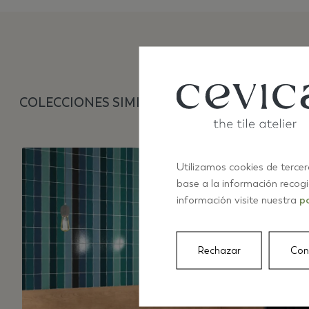
COLECCIONES SIMILARES
Utilizamos cookies de tercer
base a la información recog
información visite nuestra
po
Rechazar
Con