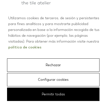
Utilizamos cookies de terceros, de sesión y persistentes
para fines analíticos y para mostrarte publicidad
personalizada en base a la información recogida de tus
PRODUCTOS
hábitos de navegación (por ejemplo, las páginas
RECTANGULARES
visitadas). Para obtener más información visite nuestra
CUADRADOS
política de cookies
CRUZ
ESCAMAS
ESTRELLAS
Rechazar
HEXAGONALES
TODOS LOS PRODUCTOS
Configurar cookies
INSPIRACIÓN
Permitir todas
BAÑO
COCINA
SALÓN