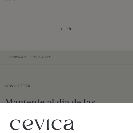
CEM10
<
1
...
3
4
>
CEVICA
/
AZULEJOS
/
BLANCOS
NEWSLETTER
Mantente al día de las
últimas novedades de Cevica
SUSCRIBIR