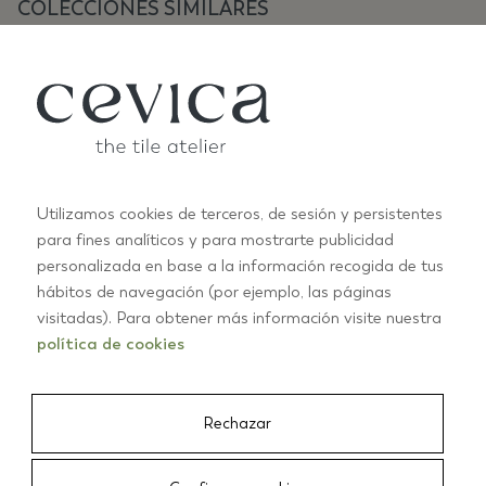
COLECCIONES SIMILARES
Utilizamos cookies de terceros, de sesión y persistentes
para fines analíticos y para mostrarte publicidad
personalizada en base a la información recogida de tus
ANTIC PASTELS
A
hábitos de navegación (por ejemplo, las páginas
+10
visitadas). Para obtener más información visite nuestra
política de cookies
01/03
Rechazar
CEVICA
/
AZULEJOS
/
ANTIC 13X13 BLANCO