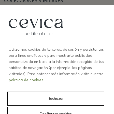
COLECCIONES SIMILARES
Utilizamos cookies de terceros, de sesión y persistentes
para fines analíticos y para mostrarte publicidad
ANTIC PASTELS
A
personalizada en base a la información recogida de tus
+10
hábitos de navegación (por ejemplo, las páginas
visitadas). Para obtener más información visite nuestra
política de cookies
01/03
Rechazar
CEVICA
/
AZULEJOS
/
ANGULO MOLDURA ANTIGUA 3X5 METRO
Configurar cookies