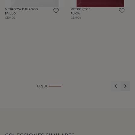
METRO 7,5X15 BLANCO
METRO 7,5X15
BRILLO
FUXIA
CEM02
CEM04
Anterior
Sigu
02/08