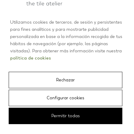
Utilizamos cookies de terceros, de sesión y persistentes
para fines analíticos y para mostrarte publicidad
personalizada en base a la información recogida de tus
PRODUCTOS
hábitos de navegación (por ejemplo, las páginas
RECTANGULARES
visitadas). Para obtener más información visite nuestra
CUADRADOS
política de cookies
CRUZ
ESCAMAS
ESTRELLAS
Rechazar
HEXAGONALES
TODOS LOS PRODUCTOS
Configurar cookies
INSPIRACIÓN
Permitir todas
BAÑO
COCINA
SALÓN