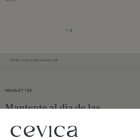
CEM26
<
1
2
>
CEVICA
/
AZULEJOS
/
AMARILLOS
NEWSLETTER
Mantente al día de las
últimas novedades de Cevica
SUSCRIBIR